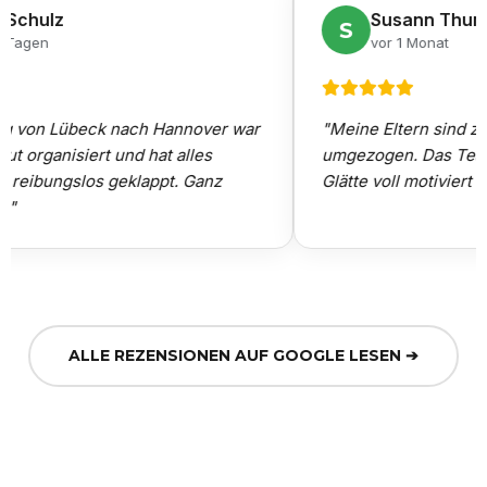
 Schulz
Susann Thura
S
 Tagen
vor 1 Monat
 von Lübeck nach Hannover war
"Meine Eltern sind zum 
ut organisiert und hat alles
umgezogen. Das Team 
 reibungslos geklappt. Ganz
Glätte voll motiviert u
"
ALLE REZENSIONEN AUF GOOGLE LESEN ➔