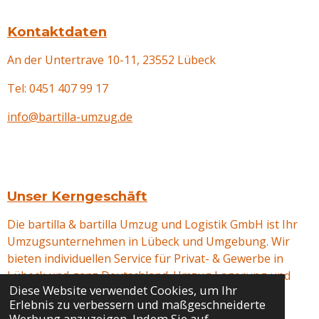
Kontaktdaten
An der Untertrave 10-11, 23552
Lübeck
Tel: 0451 407 99 17
info@bartilla-umzug.de
Unser Kerngeschäft
Die bartilla & bartilla Umzug und Logistik GmbH ist Ihr
Umzugsunternehmen in Lübeck und Umgebung. Wir
bieten individuellen Service für Privat- & Gewerbe in
Lübeck und ganz Deutschland. Umzug Lagerung und
Diese Website verwendet Cookies, um Ihr
Haushaltsauflösungen.
Erlebnis zu verbessern und maßgeschneiderte
© 2024 bartilla & bartilla Umzug und Logistik GmbH
Werbung anzuzeigen. Indem Sie auf