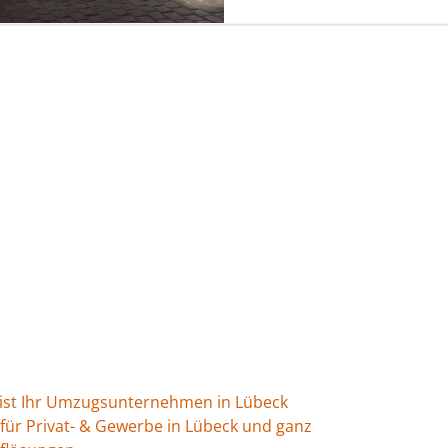
s
c
a
t
e
t
a
b
s
g
o
A
r
o
p
a
k
p
m
H ist Ihr Umzugsunternehmen in Lübeck
 für Privat- & Gewerbe in Lübeck und ganz