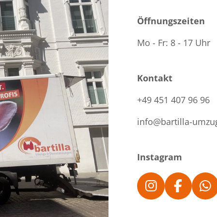
Öffnungszeiten
Mo - Fr: 8 - 17 Uhr
Kontakt
+49 451 407 96 96
info@bartilla-umzu
Instagram
I
F
W
n
a
h