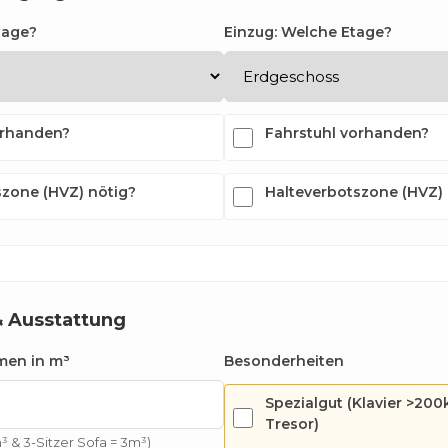
tage?
Einzug: Welche Etage?
orhanden?
Fahrstuhl vorhanden?
szone (HVZ) nötig?
Halteverbotszone (HVZ) 
& Ausstattung
men in m³
Besonderheiten
Spezialgut (Klavier >200k
Tresor)
³ & 3-Sitzer Sofa = 3m³)