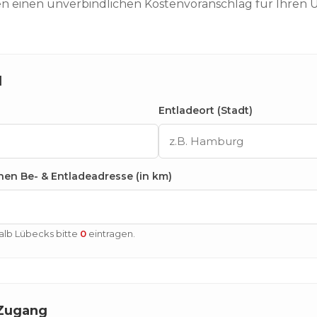
en einen unverbindlichen Kostenvoranschlag für Ihren
l
Entladeort (Stadt)
en Be- & Entladeadresse (in km)
lb Lübecks bitte
0
eintragen.
 Zugang